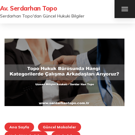
Av. Serdarhan Topo
TOG
NAV
Serdarhan Topo'dan Güncel Hukuki Bilgiler
Ana Sayfa
Güncel Makaleler