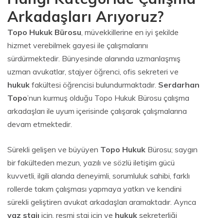
Arkadaşları Arıyoruz?
Topo Hukuk Bürosu
, müvekkillerine en iyi şekilde
hizmet verebilmek gayesi ile çalışmalarını
sürdürmektedir. Bünyesinde alanında uzmanlaşmış
uzman avukatlar, stajyer öğrenci, ofis sekreteri ve
hukuk
fakültesi öğrencisi bulundurmaktadır.
Serdarhan
Topo
’nun kurmuş olduğu Topo Hukuk Bürosu çalışma
arkadaşları ile uyum içerisinde çalışarak çalışmalarına
devam etmektedir.
Sürekli gelişen ve büyüyen
Topo Hukuk
Bürosu; saygın
bir fakülteden mezun, yazılı ve sözlü iletişim gücü
kuvvetli, ilgili alanda deneyimli, sorumluluk sahibi, farklı
rollerde takım çalışması yapmaya yatkın ve kendini
sürekli geliştiren avukat arkadaşları aramaktadır. Ayrıca
yaz stajı
için, resmi staj için ve
hukuk
sekreterliği