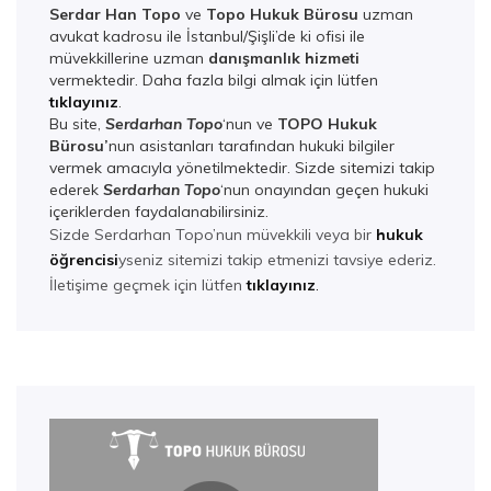
Serdar Han Topo
ve
Topo Hukuk Bürosu
uzman
avukat kadrosu ile İstanbul/Şişli’de ki ofisi ile
müvekkillerine uzman
danışmanlık hizmeti
vermektedir. Daha fazla bilgi almak için lütfen
tıklayınız
.
Bu site,
Serdarhan Topo
‘nun ve
TOPO Hukuk
Bürosu’
nun asistanları tarafından hukuki bilgiler
vermek amacıyla yönetilmektedir. Sizde sitemizi takip
ederek
Serdarhan Top
o
‘nun onayından geçen hukuki
içeriklerden faydalanabilirsiniz.
Sizde Serdarhan Topo’nun müvekkili veya bir
hukuk
öğrencisi
yseniz sitemizi takip etmenizi tavsiye ederiz.
İletişime geçmek için lütfen
tıklayınız
.