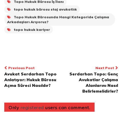
Topo Hukuk Bürosu İş İlanı
topo hukuk bürosu staj avukatlık
Topo Hukuk Bürosunda Hangi Kategoride Çalışma
Arkadaşları Arıyoruz?
topo hukuk kariyer
Yazı
Previous Post
Next Post
Avukat Serdarhan Topo
Serdarhan Topo: Genç
dolaşımı
Anlatıyor: Hukuk Bürosu
Avukatlar Çalışma
Açma Süreci Nasıldır?
Alanlarını Nasıl
Belirlemelidirler?
Only
registered
users can comment.