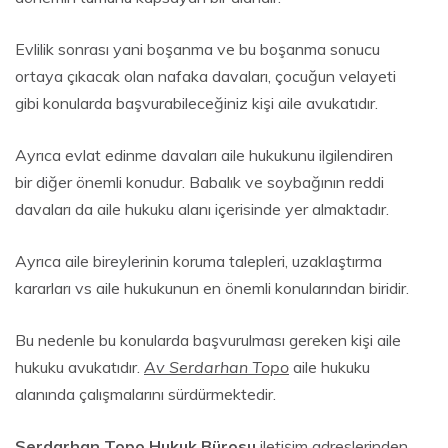
Evlilik sonrası yani boşanma ve bu boşanma sonucu
ortaya çıkacak olan nafaka davaları, çocuğun velayeti
gibi konularda başvurabileceğiniz kişi aile avukatıdır.
Ayrıca evlat edinme davaları aile hukukunu ilgilendiren
bir diğer önemli konudur. Babalık ve soybağının reddi
davaları da aile hukuku alanı içerisinde yer almaktadır.
Ayrıca aile bireylerinin koruma talepleri, uzaklaştırma
kararları vs aile hukukunun en önemli konularından biridir.
Bu nedenle bu konularda başvurulması gereken kişi aile
hukuku avukatıdır.
Av Serdarhan Topo
aile hukuku
alanında çalışmalarını sürdürmektedir.
Serdarhan Topo Hukuk Bürosu
iletişim adreslerinden