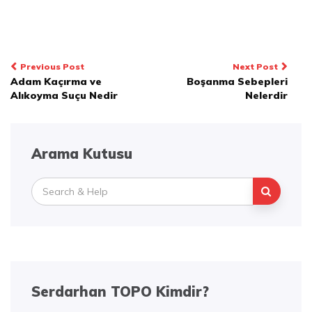
Yazı
Previous Post
Next Post
Adam Kaçırma ve
Boşanma Sebepleri
dolaşımı
Alıkoyma Suçu Nedir
Nelerdir
Arama Kutusu
Search
for:
Serdarhan TOPO Kimdir?