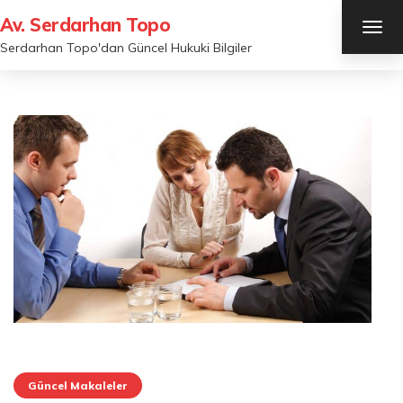
Av. Serdarhan Topo
TOG
NAV
Serdarhan Topo'dan Güncel Hukuki Bilgiler
Güncel Makaleler