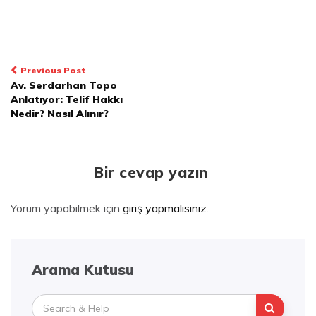
Yazı
Previous Post
Av. Serdarhan Topo
dolaşımı
Anlatıyor: Telif Hakkı
Nedir? Nasıl Alınır?
Bir cevap yazın
Yorum yapabilmek için
giriş yapmalısınız
.
Arama Kutusu
Search
for: