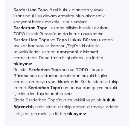
Serdar Han Topo
, özel hukuk alanında yüksek
lisansına (LLM) devam etmekte olup akademik
kariyerini birçok makale ile süslemiştir.
Serdarhan Topo
, uzman bilişim hukuku avukatı,
TOPO Hukuk Bürosu’nun da kurucu avukatıdır.
Serdar Han Topo
ve
Topo Hukuk Bürosu
uzman
avukat kadrosu ile İstanbul/Şişli’de ki ofisi ile
müvekkillerine uzman
danışmanlık hizmeti
vermektedir. Daha fazla bilgi almak için lütfen
tıklayınız
.
Bu site,
Serdarhan Topo
‘nun ve
TOPO Hukuk
Bürosu’
nun asistanları tarafından hukuki bilgiler
vermek amacıyla yönetilmektedir. Sizde sitemizi takip
ederek
Serdarhan Top
o
‘nun onayından geçen hukuki
içeriklerden faydalanabilirsiniz.
Sizde Serdarhan Topo’nun müvekkili veya bir
hukuk
öğrencisi
yseniz sitemizi takip etmenizi tavsiye ederiz.
İletişime geçmek için lütfen
tıklayınız
.