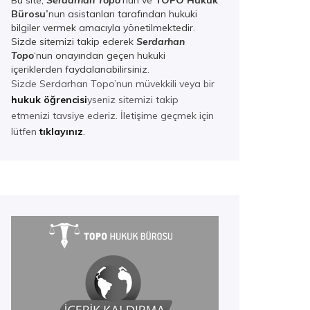
Bu site,
Serdarhan Topo
‘nun ve
TOPO Hukuk
Bürosu’
nun asistanları tarafından hukuki
bilgiler vermek amacıyla yönetilmektedir.
Sizde sitemizi takip ederek
Serdarhan
Top
o
‘nun onayından geçen hukuki
içeriklerden faydalanabilirsiniz.
Sizde Serdarhan Topo’nun müvekkili veya bir
hukuk öğrencisi
yseniz sitemizi takip
etmenizi tavsiye ederiz. İletişime geçmek için
lütfen
tıklayınız
.