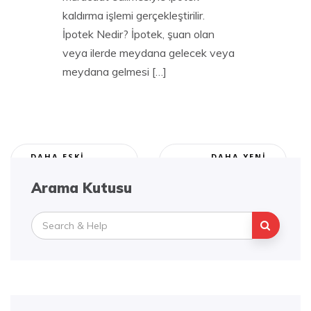
kaldırma işlemi gerçekleştirilir.
İpotek Nedir? İpotek, şuan olan
veya ilerde meydana gelecek veya
meydana gelmesi […]
Yazı
DAHA ESKI
DAHA YENI
YAZILAR
YAZILAR
dolaşımı
Arama Kutusu
Search
for: