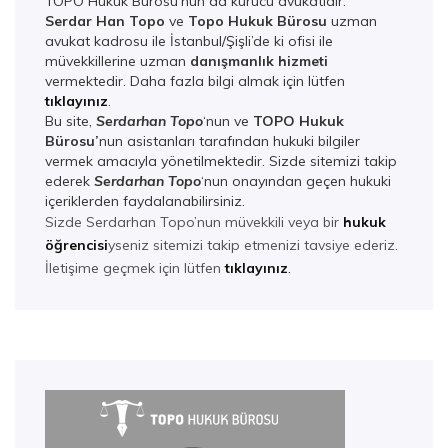
TOPO Hukuk Bürosu’nun da kurucu avukatıdır.
Serdar Han Topo
ve
Topo Hukuk Bürosu
uzman
avukat kadrosu ile İstanbul/Şişli’de ki ofisi ile
müvekkillerine uzman
danışmanlık hizmeti
vermektedir. Daha fazla bilgi almak için lütfen
tıklayınız
.
Bu site,
Serdarhan Topo
‘nun ve
TOPO Hukuk
Bürosu’
nun asistanları tarafından hukuki bilgiler
vermek amacıyla yönetilmektedir. Sizde sitemizi takip
ederek
Serdarhan Top
o
‘nun onayından geçen hukuki
içeriklerden faydalanabilirsiniz.
Sizde Serdarhan Topo’nun müvekkili veya bir
hukuk
öğrencisi
yseniz sitemizi takip etmenizi tavsiye ederiz.
İletişime geçmek için lütfen
tıklayınız
.