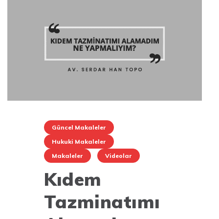
Güncel Makaleler
Hukuki Makaleler
Makaleler
Videolar
Kıdem
Tazminatımı