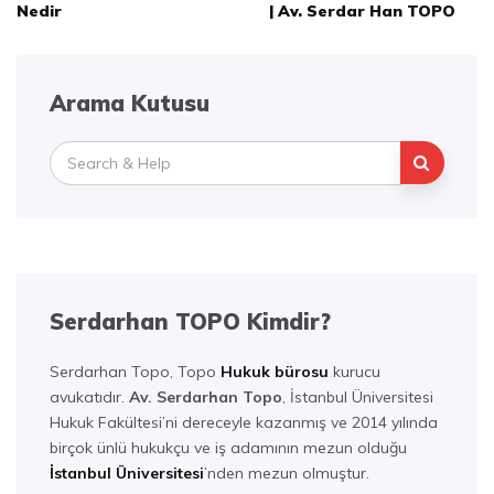
dolaşımı
Nedir
| Av. Serdar Han TOPO
Arama Kutusu
Search
for:
Serdarhan TOPO Kimdir?
Serdarhan Topo, Topo
Hukuk bürosu
kurucu
avukatıdır.
Av. Serdarhan Topo
, İstanbul Üniversitesi
Hukuk Fakültesi’ni dereceyle kazanmış ve 2014 yılında
birçok ünlü hukukçu ve iş adamının mezun olduğu
İstanbul Üniversitesi
’nden mezun olmuştur.