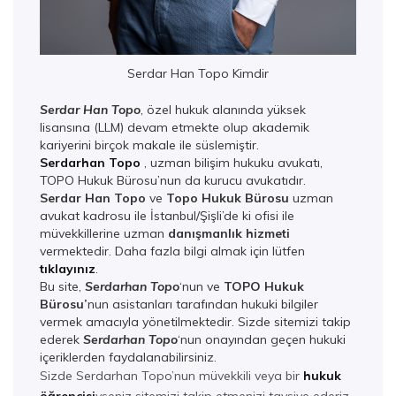
Serdar Han Topo Kimdir
Serdar Han Topo
, özel hukuk alanında yüksek
lisansına (LLM) devam etmekte olup akademik
kariyerini birçok makale ile süslemiştir.
Serdarhan Topo
, uzman bilişim hukuku avukatı,
TOPO Hukuk Bürosu’nun da kurucu avukatıdır.
Serdar Han Topo
ve
Topo Hukuk Bürosu
uzman
avukat kadrosu ile İstanbul/Şişli’de ki ofisi ile
müvekkillerine uzman
danışmanlık hizmeti
vermektedir. Daha fazla bilgi almak için lütfen
tıklayınız
.
Bu site,
Serdarhan Topo
‘nun ve
TOPO Hukuk
Bürosu’
nun asistanları tarafından hukuki bilgiler
vermek amacıyla yönetilmektedir. Sizde sitemizi takip
ederek
Serdarhan Top
o
‘nun onayından geçen hukuki
içeriklerden faydalanabilirsiniz.
Sizde Serdarhan Topo’nun müvekkili veya bir
hukuk