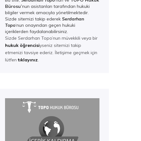
Bu site,
Serdarhan Topo
‘nun ve
TOPO Hukuk
Bürosu’
nun asistanları tarafından hukuki
bilgiler vermek amacıyla yönetilmektedir.
Sizde sitemizi takip ederek
Serdarhan
Top
o
‘nun onayından geçen hukuki
içeriklerden faydalanabilirsiniz.
Sizde Serdarhan Topo’nun müvekkili veya bir
hukuk öğrencisi
yseniz sitemizi takip
etmenizi tavsiye ederiz. İletişime geçmek için
lütfen
tıklayınız
.