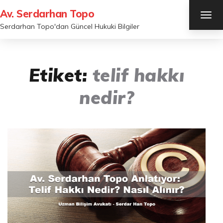
Av. Serdarhan Topo
TOG
NAV
Serdarhan Topo'dan Güncel Hukuki Bilgiler
Etiket:
telif hakkı
nedir?