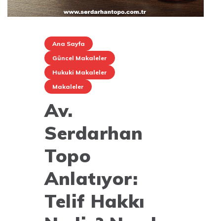
Ana Sayfa
Güncel Makaleler
Hukuki Makaleler
Makaleler
Av.
Serdarhan
Topo
Anlatıyor:
Telif Hakkı