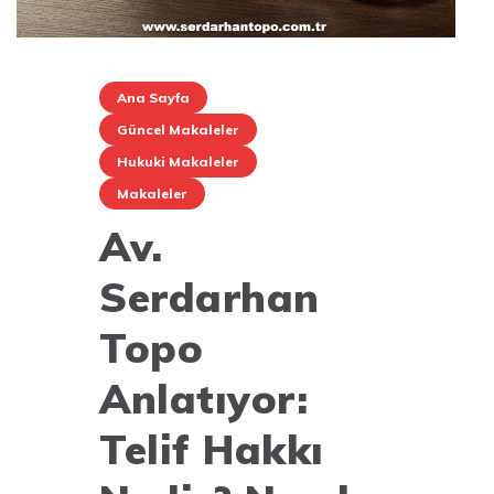
Ana Sayfa
Güncel Makaleler
Hukuki Makaleler
Makaleler
Av.
Serdarhan
Topo
Anlatıyor:
Telif Hakkı