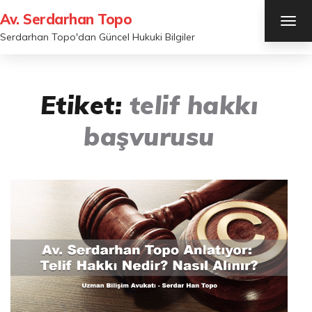
Av. Serdarhan Topo
TOG
NAV
Serdarhan Topo'dan Güncel Hukuki Bilgiler
Etiket:
telif hakkı
başvurusu