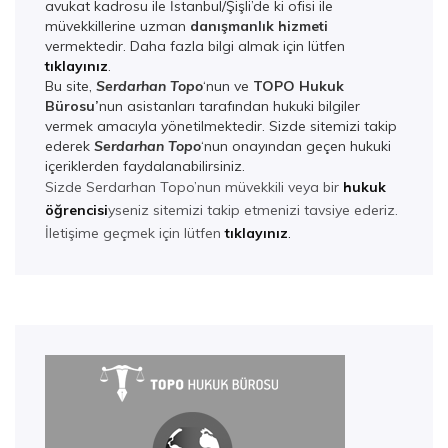
avukat kadrosu ile İstanbul/Şişli’de ki ofisi ile
müvekkillerine uzman
danışmanlık hizmeti
vermektedir. Daha fazla bilgi almak için lütfen
tıklayınız
.
Bu site,
Serdarhan Topo
‘nun ve
TOPO Hukuk
Bürosu’
nun asistanları tarafından hukuki bilgiler
vermek amacıyla yönetilmektedir. Sizde sitemizi takip
ederek
Serdarhan Top
o
‘nun onayından geçen hukuki
içeriklerden faydalanabilirsiniz.
Sizde Serdarhan Topo’nun müvekkili veya bir
hukuk
öğrencisi
yseniz sitemizi takip etmenizi tavsiye ederiz.
İletişime geçmek için lütfen
tıklayınız
.