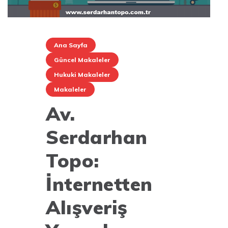
Ana Sayfa
Güncel Makaleler
Hukuki Makaleler
Makaleler
Av.
Serdarhan
Topo:
İnternetten
Alışveriş