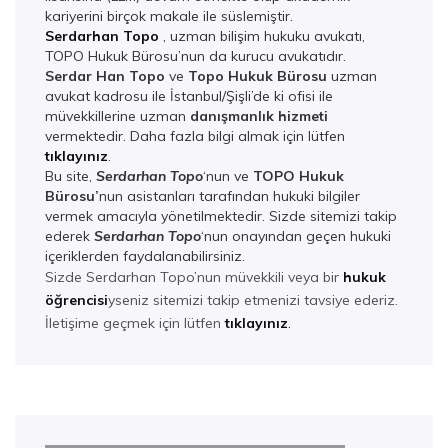
kariyerini birçok makale ile süslemiştir.
Serdarhan Topo
, uzman bilişim hukuku avukatı,
TOPO Hukuk Bürosu’nun da kurucu avukatıdır.
Serdar Han Topo
ve
Topo Hukuk Bürosu
uzman
avukat kadrosu ile İstanbul/Şişli’de ki ofisi ile
müvekkillerine uzman
danışmanlık hizmeti
vermektedir. Daha fazla bilgi almak için lütfen
tıklayınız
.
Bu site,
Serdarhan Topo
‘nun ve
TOPO Hukuk
Bürosu’
nun asistanları tarafından hukuki bilgiler
vermek amacıyla yönetilmektedir. Sizde sitemizi takip
ederek
Serdarhan Top
o
‘nun onayından geçen hukuki
içeriklerden faydalanabilirsiniz.
Sizde Serdarhan Topo’nun müvekkili veya bir
hukuk
öğrencisi
yseniz sitemizi takip etmenizi tavsiye ederiz.
İletişime geçmek için lütfen
tıklayınız
.