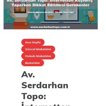
Ana Sayfa
Güncel Makaleler
Hukuki Makaleler
Makaleler
Av.
Serdarhan
Topo: