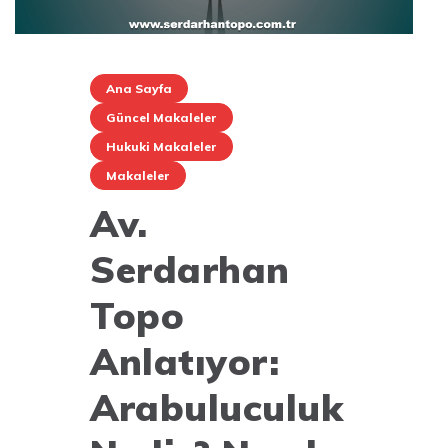
Ana Sayfa
Güncel Makaleler
Hukuki Makaleler
Makaleler
Av.
Serdarhan
Topo
Anlatıyor:
Arabuluculuk