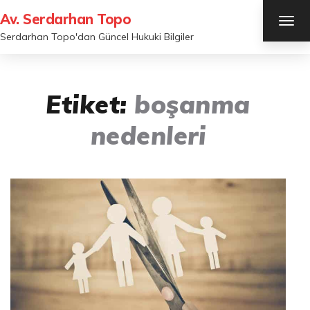
Av. Serdarhan Topo
TOG
NAV
Serdarhan Topo'dan Güncel Hukuki Bilgiler
Etiket:
boşanma
nedenleri