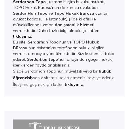
Serdarhan Topo
, uzman bilişim hukuku avukatı,
TOPO Hukuk Bürosu’nun da kurucu avukatıdır.
Serdar Han Topo
ve
Topo Hukuk Bürosu
uzman
avukat kadrosu ile İstanbul/Şişli’de ki ofisi ile
müvekkillerine uzman
danışmanlık hizmeti
vermektedir. Daha fazla bilgi almak için lütfen
tıklayınız
.
Bu site,
Serdarhan Topo
‘nun ve
TOPO Hukuk
Bürosu’
nun asistanları tarafından hukuki bilgiler
vermek amacıyla yönetilmektedir. Sizde sitemizi takip
ederek
Serdarhan Top
o
‘nun onayından geçen hukuki
içeriklerden faydalanabilirsiniz.
Sizde Serdarhan Topo’nun müvekkili veya bir
hukuk
öğrencisi
yseniz sitemizi takip etmenizi tavsiye ederiz.
İletişime geçmek için lütfen
tıklayınız
.