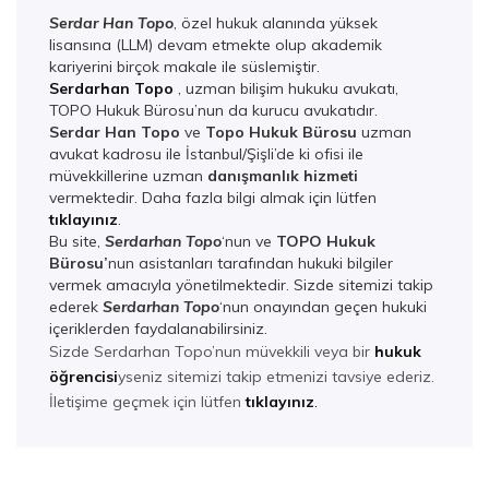
Serdar Han Topo
, özel hukuk alanında yüksek
lisansına (LLM) devam etmekte olup akademik
kariyerini birçok makale ile süslemiştir.
Serdarhan Topo
, uzman bilişim hukuku avukatı,
TOPO Hukuk Bürosu’nun da kurucu avukatıdır.
Serdar Han Topo
ve
Topo Hukuk Bürosu
uzman
avukat kadrosu ile İstanbul/Şişli’de ki ofisi ile
müvekkillerine uzman
danışmanlık hizmeti
vermektedir. Daha fazla bilgi almak için lütfen
tıklayınız
.
Bu site,
Serdarhan Topo
‘nun ve
TOPO Hukuk
Bürosu’
nun asistanları tarafından hukuki bilgiler
vermek amacıyla yönetilmektedir. Sizde sitemizi takip
ederek
Serdarhan Top
o
‘nun onayından geçen hukuki
içeriklerden faydalanabilirsiniz.
Sizde Serdarhan Topo’nun müvekkili veya bir
hukuk
öğrencisi
yseniz sitemizi takip etmenizi tavsiye ederiz.
İletişime geçmek için lütfen
tıklayınız
.