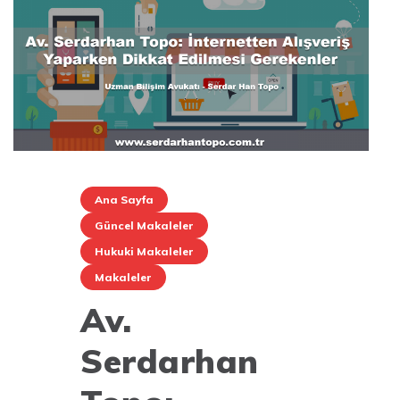
Ana Sayfa
Güncel Makaleler
Hukuki Makaleler
Makaleler
Av.
Serdarhan