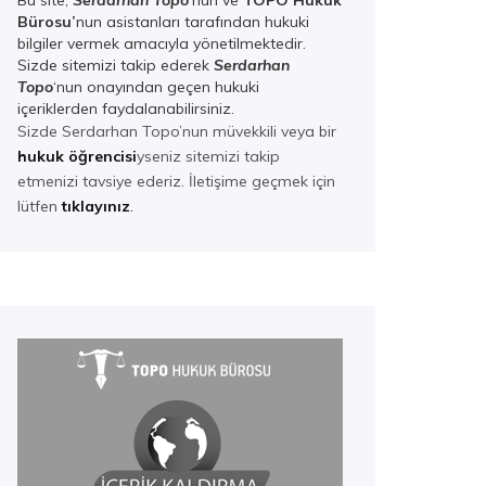
Bu site,
Serdarhan Topo
‘nun ve
TOPO Hukuk
Bürosu’
nun asistanları tarafından hukuki
bilgiler vermek amacıyla yönetilmektedir.
Sizde sitemizi takip ederek
Serdarhan
Top
o
‘nun onayından geçen hukuki
içeriklerden faydalanabilirsiniz.
Sizde Serdarhan Topo’nun müvekkili veya bir
hukuk öğrencisi
yseniz sitemizi takip
etmenizi tavsiye ederiz. İletişime geçmek için
lütfen
tıklayınız
.