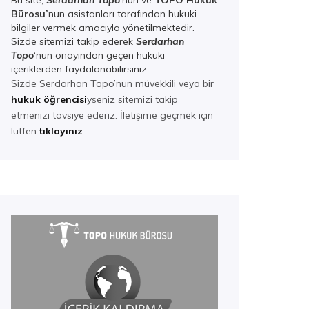
Bu site,
Serdarhan Topo
‘nun ve
TOPO Hukuk
Bürosu’
nun asistanları tarafından hukuki
bilgiler vermek amacıyla yönetilmektedir.
Sizde sitemizi takip ederek
Serdarhan
Top
o
‘nun onayından geçen hukuki
içeriklerden faydalanabilirsiniz.
Sizde Serdarhan Topo’nun müvekkili veya bir
hukuk öğrencisi
yseniz sitemizi takip
etmenizi tavsiye ederiz. İletişime geçmek için
lütfen
tıklayınız
.