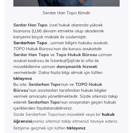
Serdar Han Topo Kimdir
Serdar Han Topo
, özel hukuk alanında yüksek
lisansına (LLM) devam etmekte olup akademik
kariyerini birçok makale ile süslemiştir.
Serdarhan Topo
, uzman bilişim hukuku avukatı,
TOPO Hukuk Bürosu’nun da kurucu avukatıdır.
Serdar Han Topo
ve
Topo Hukuk Bürosu
uzman
avukat kadrosu ile İstanbul/Şişli’de ki ofisi ile
müvekkillerine uzman
danışmanlık hizmeti
vermektedir. Daha fazla bilgi almak için lütfen
tıklayınız
.
Bu site,
Serdarhan Topo
‘nun ve
TOPO Hukuk
Bürosu’
nun asistanları tarafından hukuki bilgiler
vermek amacıyla yönetilmektedir. Sizde sitemizi takip
ederek
Serdarhan Top
o
‘nun onayından geçen hukuki
içeriklerden faydalanabilirsiniz.
Sizde Serdarhan Topo’nun müvekkili veya bir
hukuk
öğrencisi
yseniz sitemizi takip etmenizi tavsiye ederiz.
İletişime geçmek için lütfen
tıklayınız
.