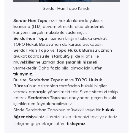
Serdar Han Topo Kimdir
Serdar Han Topo
, özel hukuk alanında yüksek
lisansına (LLM) devam etmekte olup akademik
kariyerini birçok makale ile süslemiştir.
Serdarhan Topo
, uzman bilişim hukuku avukatı,
TOPO Hukuk Bürosu’nun da kurucu avukatıdır.
Serdar Han Topo
ve
Topo Hukuk Bürosu
uzman
avukat kadrosu ile İstanbul/Şişli’de ki ofisi ile
müvekkillerine uzman
danışmanlık hizmeti
vermektedir. Daha fazla bilgi almak için lütfen
tıklayınız
.
Bu site,
Serdarhan Topo
‘nun ve
TOPO Hukuk
Bürosu’
nun asistanları tarafından hukuki bilgiler
vermek amacıyla yönetilmektedir. Sizde sitemizi takip
ederek
Serdarhan Top
o
‘nun onayından geçen hukuki
içeriklerden faydalanabilirsiniz.
Sizde Serdarhan Topo’nun müvekkili veya bir
hukuk
öğrencisi
yseniz sitemizi takip etmenizi tavsiye ederiz.
İletişime geçmek için lütfen
tıklayınız
.