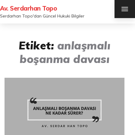
Av. Serdarhan Topo
TOG
NAV
Serdarhan Topo'dan Güncel Hukuki Bilgiler
Etiket:
anlaşmalı
boşanma davası