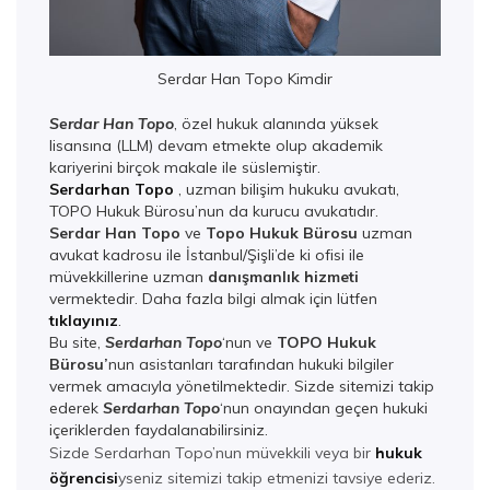
Serdar Han Topo Kimdir
Serdar Han Topo
, özel hukuk alanında yüksek
lisansına (LLM) devam etmekte olup akademik
kariyerini birçok makale ile süslemiştir.
Serdarhan Topo
, uzman bilişim hukuku avukatı,
TOPO Hukuk Bürosu’nun da kurucu avukatıdır.
Serdar Han Topo
ve
Topo Hukuk Bürosu
uzman
avukat kadrosu ile İstanbul/Şişli’de ki ofisi ile
müvekkillerine uzman
danışmanlık hizmeti
vermektedir. Daha fazla bilgi almak için lütfen
tıklayınız
.
Bu site,
Serdarhan Topo
‘nun ve
TOPO Hukuk
Bürosu’
nun asistanları tarafından hukuki bilgiler
vermek amacıyla yönetilmektedir. Sizde sitemizi takip
ederek
Serdarhan Top
o
‘nun onayından geçen hukuki
içeriklerden faydalanabilirsiniz.
Sizde Serdarhan Topo’nun müvekkili veya bir
hukuk
öğrencisi
yseniz sitemizi takip etmenizi tavsiye ederiz.